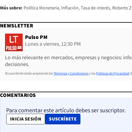
Más sobre:
Política Monetaria
Inflación
Tasa de interés
Roberto Z
NEWSLETTER
Pulso PM
Lunes a viernes, 12:30 PM
Lo más relevante en mercados, empresas y negocios: inf
decisiones.
Al suscribirte estás aceptando los
Términos y Condiciones
y las
Políticas de Privacidad
d
COMENTARIOS
Para comentar este artículo debes ser suscriptor.
OPENS IN NEW WINDOW
INICIA SESIÓN
SUSCRÍBETE