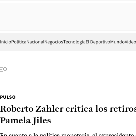
Inicio
Política
Nacional
Negocios
Tecnología
El Deportivo
Mundo
Vide
PULSO
Roberto Zahler critica los retiros
Pamela Jiles
En cuanto a la política monetaria, el expresidente