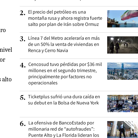
El precio del petróleo es una
2
.
montaña rusa y ahora registra fuerte
salto por plan de Irán sobre Ormuz
tro
Línea 7 del Metro aceleraría en más
3
.
de un 50% la venta de viviendas en
 nivel
Renca y Cerro Navia
Por
Cencosud tuvo pérdidas por $36 mil
4
.
millones en el segundo trimestre,
principalmente por factores no
 alto
operacionales
Ticketplus sufrió una dura caída en
5
.
su debut en la Bolsa de Nueva York
La ofensiva de BancoEstado por
6
.
millonaria red de “autofraudes”:
Puente Alto y La Florida lideran los