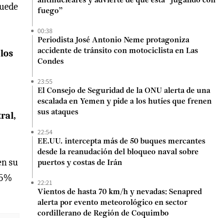
antinucleares y advierte de que está “jugando con
puede
fuego”
00:38
Periodista José Antonio Neme protagoniza
accidente de tránsito con motociclista en Las
 los
Condes
23:55
El Consejo de Seguridad de la ONU alerta de una
escalada en Yemen y pide a los hutíes que frenen
sus ataques
ral,
22:54
EE.UU. intercepta más de 50 buques mercantes
desde la reanudación del bloqueo naval sobre
en su
puertos y costas de Irán
1,5%
22:21
Vientos de hasta 70 km/h y nevadas: Senapred
alerta por evento meteorológico en sector
cordillerano de Región de Coquimbo