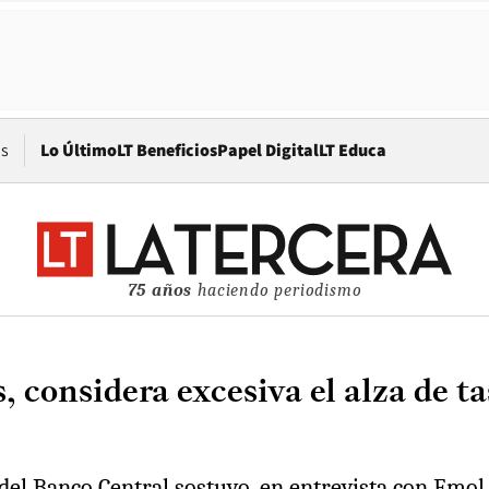
Opens in new window
os
Lo Último
LT Beneficios
Papel Digital
LT Educa
75 años
haciendo periodismo
, considera excesiva el alza de ta
 del Banco Central sostuvo, en entrevista con Emol