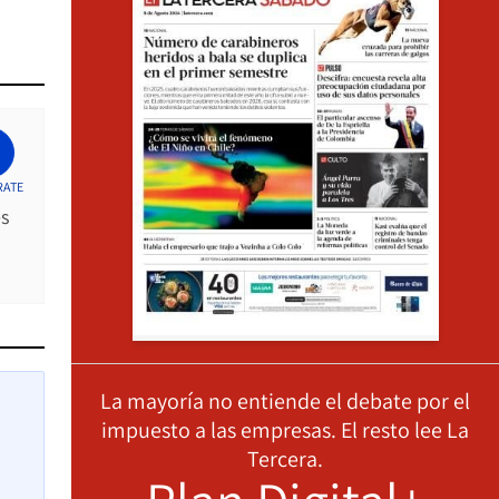
RATE
es
La mayoría no entiende el debate por el
impuesto a las empresas. El resto lee La
Tercera.