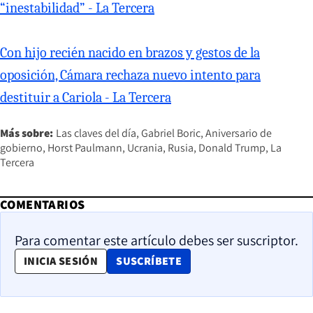
“inestabilidad” - La Tercera
Con hijo recién nacido en brazos y gestos de la
oposición, Cámara rechaza nuevo intento para
destituir a Cariola - La Tercera
Más sobre:
Las claves del día
Gabriel Boric
Aniversario de
gobierno
Horst Paulmann
Ucrania
Rusia
Donald Trump
La
Tercera
COMENTARIOS
Para comentar este artículo debes ser suscriptor.
OPENS IN NEW WINDOW
INICIA SESIÓN
SUSCRÍBETE