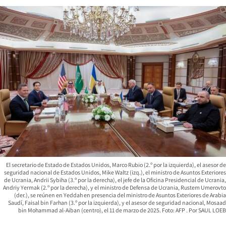
El secretario de Estado de Estados Unidos, Marco Rubio (2.º por la izquierda), el asesor de
seguridad nacional de Estados Unidos, Mike Waltz (izq.), el ministro de Asuntos Exteriores
de Ucrania, Andrii Sybiha (3.º por la derecha), el jefe de la Oficina Presidencial de Ucrania,
Andriy Yermak (2.º por la derecha), y el ministro de Defensa de Ucrania, Rustem Umerovto
(der.), se reúnen en Yeddah en presencia del ministro de Asuntos Exteriores de Arabia
Saudí, Faisal bin Farhan (3.º por la izquierda), y el asesor de seguridad nacional, Mosaad
bin Mohammad al-Aiban (centro), el 11 de marzo de 2025. Foto: AFP
SAUL LOEB