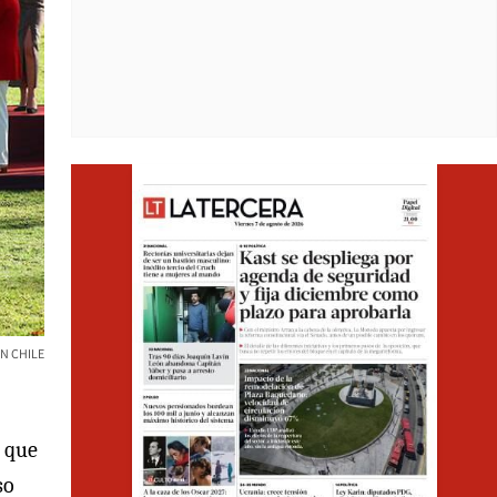
Opens i
N CHILE
n que
so