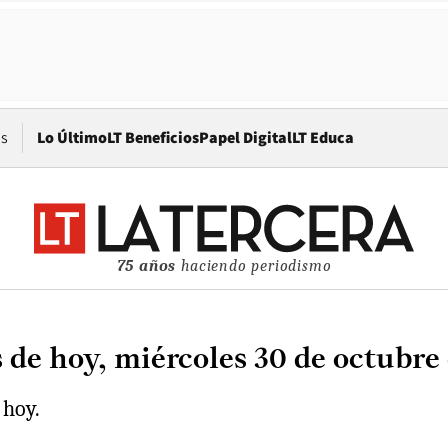
Opens in new window
os
Lo Último
LT Beneficios
Papel Digital
LT Educa
75 años
haciendo periodismo
 de hoy, miércoles 30 de octubre
 hoy.