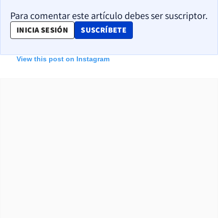
Para comentar este artículo debes ser suscriptor.
OPENS IN NEW WINDOW
INICIA SESIÓN
SUSCRÍBETE
View this post on Instagram