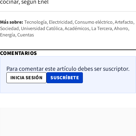
cocinar, según Enel
Más sobre:
Tecnología
Electricidad
Consumo eléctrico
Artefacto
Sociedad
Universidad Católica
Académicos
La Tercera
Ahorro
Energía
Cuentas
COMENTARIOS
Para comentar este artículo debes ser suscriptor.
OPENS IN NEW WINDOW
INICIA SESIÓN
SUSCRÍBETE