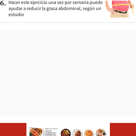
Hacer este ejercicio una vez por semana puede
6
.
ayudar a reducir la grasa abdominal, según un
estudio
Opens in ne