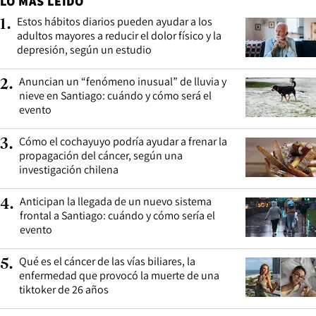
LO MÁS LEÍDO
Estos hábitos diarios pueden ayudar a los
1
.
adultos mayores a reducir el dolor físico y la
depresión, según un estudio
Anuncian un “fenómeno inusual” de lluvia y
2
.
nieve en Santiago: cuándo y cómo será el
evento
Cómo el cochayuyo podría ayudar a frenar la
3
.
propagación del cáncer, según una
investigación chilena
Anticipan la llegada de un nuevo sistema
4
.
frontal a Santiago: cuándo y cómo sería el
evento
Qué es el cáncer de las vías biliares, la
5
.
enfermedad que provocó la muerte de una
tiktoker de 26 años