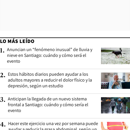
LO MÁS LEÍDO
Anuncian un “fenómeno inusual” de lluvia y
1
.
nieve en Santiago: cuándo y cómo será el
evento
Estos hábitos diarios pueden ayudar a los
2
.
adultos mayores a reducir el dolor físico y la
depresión, según un estudio
Anticipan la llegada de un nuevo sistema
3
.
frontal a Santiago: cuándo y cómo sería el
evento
Hacer este ejercicio una vez por semana puede
4
.
ayudar a reducir la grasa abdominal, según un