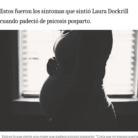
Estos fueron los síntomas que sintió Laura Dockrill
cuando padeció de psicosis posparto.
Esto es lo que siente una mujer que padece psicosis posparto: “Creía que mi esposo quería