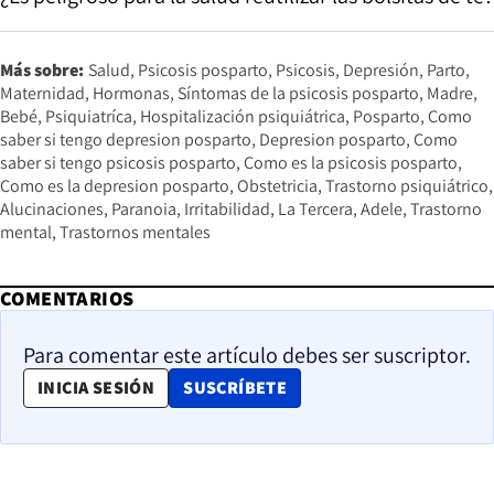
Más sobre:
Salud
Psicosis posparto
Psicosis
Depresión
Parto
Maternidad
Hormonas
Síntomas de la psicosis posparto
Madre
Bebé
Psiquiatríca
Hospitalización psiquiátrica
Posparto
Como
saber si tengo depresion posparto
Depresion posparto
Como
saber si tengo psicosis posparto
Como es la psicosis posparto
Como es la depresion posparto
Obstetricia
Trastorno psiquiátrico
Alucinaciones
Paranoia
Irritabilidad
La Tercera
Adele
Trastorno
mental
Trastornos mentales
COMENTARIOS
Para comentar este artículo debes ser suscriptor.
OPENS IN NEW WINDOW
INICIA SESIÓN
SUSCRÍBETE