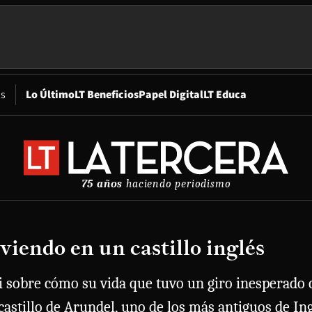
Opens in new window
os
Lo Último
LT Beneficios
Papel Digital
LT Educa
75 años
haciendo periodismo
viendo en un castillo inglés
i sobre cómo su vida que tuvo un giro inesperado 
 castillo de Arundel, uno de los más antiguos de In