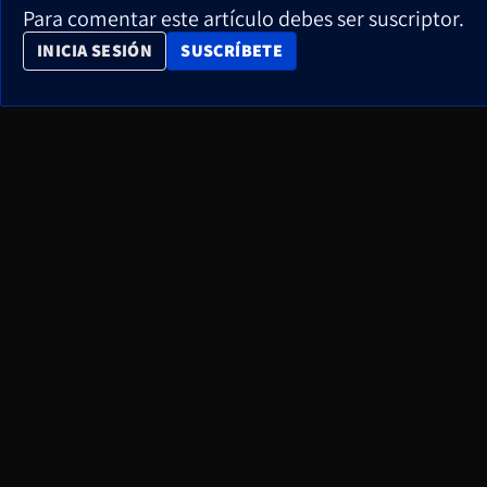
Para comentar este artículo debes ser suscriptor.
OPENS IN NEW WINDOW
INICIA SESIÓN
SUSCRÍBETE