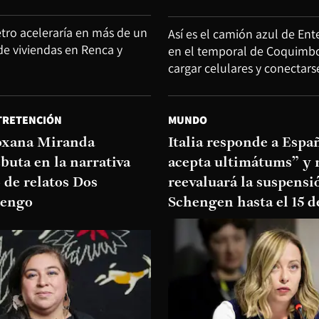
etro aceleraría en más de un
Así es el camión azul de En
de viviendas en Renca y
en el temporal de Coquimbo
cargar celulares y conectars
TRETENCIÓN
MUNDO
oxana Miranda
Italia responde a Espa
buta en la narrativa
acepta ultimátums” y 
o de relatos Dos
reevaluará la suspensi
tengo
Schengen hasta el 15 d