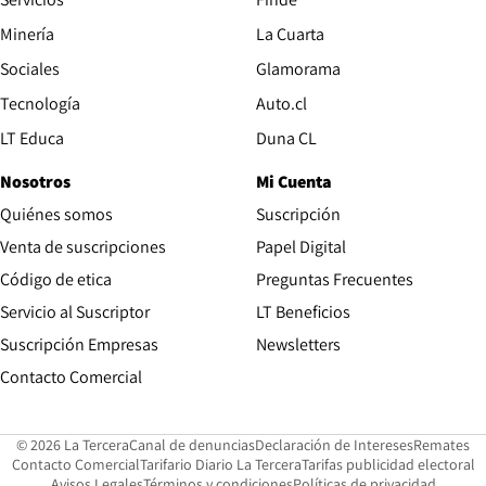
Opens in new window
Minería
La Cuarta
Opens in new wind
Sociales
Glamorama
Opens in new window
Tecnología
Auto.cl
Opens in new window
LT Educa
Duna CL
Nosotros
Mi Cuenta
Quiénes somos
Suscripción
Opens in new win
Venta de suscripciones
Papel Digital
Opens in new window
Código de etica
Preguntas Frecuentes
Servicio al Suscriptor
LT Beneficios
Suscripción Empresas
Newsletters
Opens in new window
Contacto Comercial
Opens in new window
Opens in 
Op
© 2026 La Tercera
Canal de denuncias
Declaración de Intereses
Remates
Opens in new window
Opens in new window
O
Contacto Comercial
Tarifario Diario La Tercera
Tarifas publicidad electoral
Opens in new window
Avisos Legales
Términos y condiciones
Políticas de privacidad