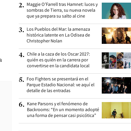
Maggie O’Farrell tras Hamnet: luces y
2
.
sombras de Tierra, su nueva novela
que ya prepara su salto al cine
Los Pueblos del Mar: la amenaza
3
.
histórica latente en La Odisea de
Christopher Nolan
Chile a la caza de los Oscar 2027:
4
.
a
quién es quién en la carrera por
convertirse en la candidata local
Foo Fighters se presentará en el
5
.
Parque Estadio Nacional: ve aquí el
detalle de las entradas
Kane Parsons y el fenómeno de
6
.
Backrooms: “En un momento adopté
una forma de pensar casi psicótica”