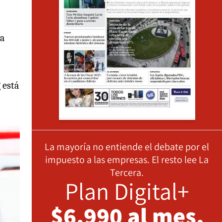
ta
 está
La mayoría no entiende el debate por el
impuesto a las empresas. El resto lee La
Tercera.
Plan Digital+
$6.990 al mes,