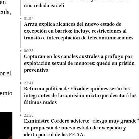
 en
una redada israelí
cula,
01:07
Arrau explica alcances del nuevo estado de
excepción en barrios: incluye restricciones al
tránsito e interceptación de telecomunicaciones
00:35
Capturan en los canales australes a prófugo por
explotación sexual de menores: quedó en prisión
preventiva
or el
23:41
Reforma política de Elizalde: quiénes serán los
premio
integrantes de la comisión mixta que desatará los
últimos nudos
23:35
Exministro Cordero advierte “riesgo muy grande”
en propuesta de nuevo estado de excepción y
alerta por rol de las FF.AA.