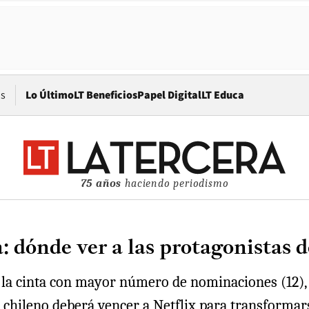
Opens in new window
os
Lo Último
LT Beneficios
Papel Digital
LT Educa
75 años
haciendo periodismo
a: dónde ver a las protagonistas 
a cinta con mayor número de nominaciones (12), pe
e chileno deberá vencer a Netflix para transformar