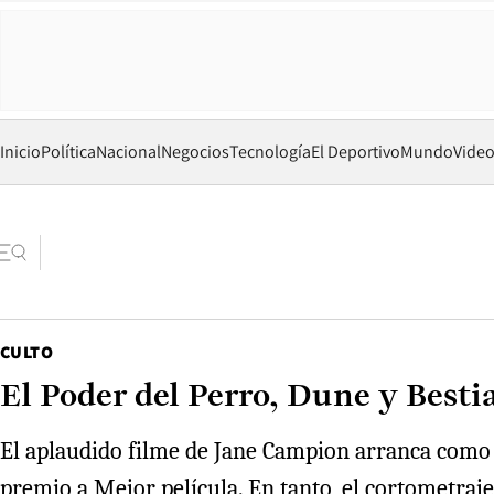
Inicio
Política
Nacional
Negocios
Tecnología
El Deportivo
Mundo
Vide
CULTO
El Poder del Perro, Dune y Besti
El aplaudido filme de Jane Campion arranca como l
premio a Mejor película. En tanto, el cortometraj