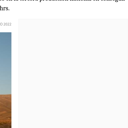
hrs.
O 2022