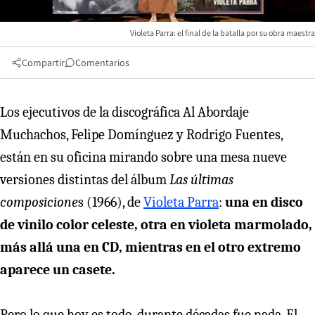
Violeta Parra: el final de la batalla por su obra maestra
Compartir
Comentarios
Los ejecutivos de la discográfica Al Abordaje
Muchachos, Felipe Domínguez y Rodrigo Fuentes,
están en su oficina mirando sobre una mesa nueve
versiones distintas del álbum
Las últimas
composicione
s (1966), de
Violeta Parra
:
una en disco
de vinilo color celeste, otra en violeta marmolado,
más allá una en CD, mientras en el otro extremo
aparece un casete.
Pero lo que hoy es todo, durante décadas fue nada. El