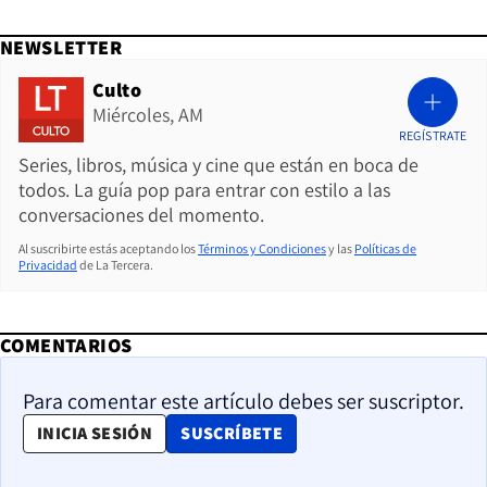
NEWSLETTER
Culto
Miércoles, AM
REGÍSTRATE
Series, libros, música y cine que están en boca de
todos. La guía pop para entrar con estilo a las
conversaciones del momento.
Al suscribirte estás aceptando los
Términos y Condiciones
y las
Políticas de
Privacidad
de La Tercera.
COMENTARIOS
Para comentar este artículo debes ser suscriptor.
OPENS IN NEW WINDOW
INICIA SESIÓN
SUSCRÍBETE