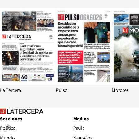
Opens in new window
Opens in ne
La Tercera
Pulso
Motores
Secciones
Medios
Política
Paula
Mundo
Negocios