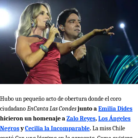
Hubo un pequeño acto de obertura donde el coro
ciudadano
EnCanta Las Condes
junto a
Emilia Dides
hicieron un homenaje a
Zalo Reyes
,
Los Ángeles
Negros
y
Cecilia la Incomparable
.
La miss Chile