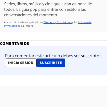
Series, libros, música y cine que están en boca de
todos. La guía pop para entrar con estilo a las
conversaciones del momento.
Al suscribirte estás aceptando los
Términos y Condiciones
y las
Políticas de
Privacidad
de La Tercera.
COMENTARIOS
Para comentar este artículo debes ser suscriptor.
OPENS IN NEW WINDOW
INICIA SESIÓN
SUSCRÍBETE