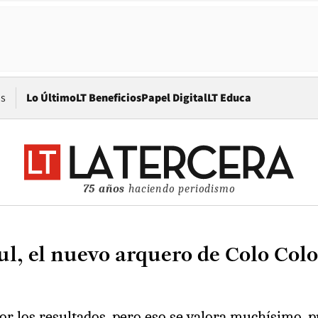
Opens in new window
os
Lo Último
LT Beneficios
Papel Digital
LT Educa
75 años
haciendo periodismo
l, el nuevo arquero de Colo Colo
or los resultados, pero eso se valora muchísimo, 