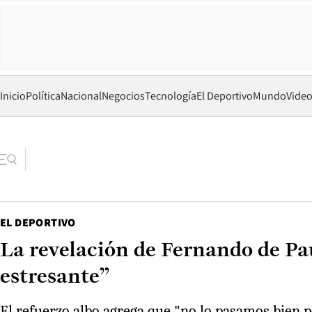
Inicio
Política
Nacional
Negocios
Tecnología
El Deportivo
Mundo
Vide
EL DEPORTIVO
La revelación de Fernando de Pau
estresante”
El refuerzo albo agrega que "no lo pasamos bien p