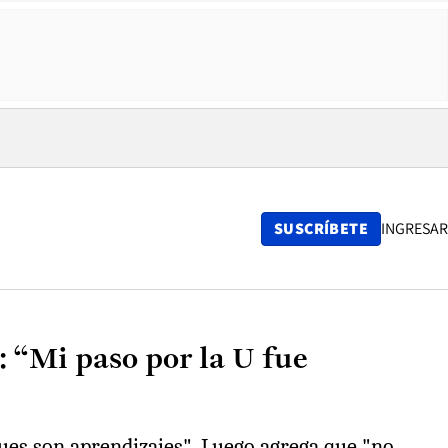
SUSCRÍBETE
INGRESAR
: “Mi paso por la U fue
pues son aprendizajes". Luego agrega que "no