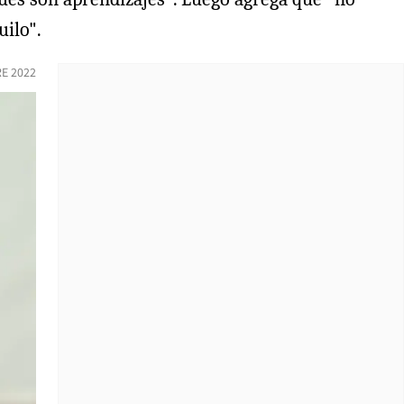
uilo".
E 2022