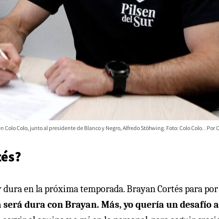
 Colo Colo, junto al presidente de Blanco y Negro, Alfredo Stöhwing. Foto: Colo Colo.
C
tés?
uy dura en la próxima temporada. Brayan Cortés para por
será dura con Brayan. Más, yo quería un desafío a