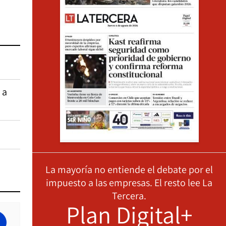
 a
La mayoría no entiende el debate por el
impuesto a las empresas. El resto lee La
Tercera.
Plan Digital+