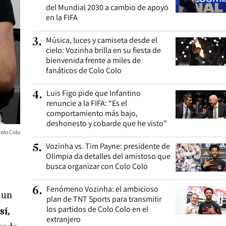
del Mundial 2030 a cambio de apoyo
en la FIFA
Música, luces y camiseta desde el
3
.
cielo: Vozinha brilla en su fiesta de
bienvenida frente a miles de
fanáticos de Colo Colo
Luis Figo pide que Infantino
4
.
renuncie a la FIFA: “Es el
comportamiento más bajo,
deshonesto y cobarde que he visto”
olo Colo
Vozinha vs. Tim Payne: presidente de
5
.
Olimpia da detalles del amistoso que
busca organizar con Colo Colo
Fenómeno Vozinha: el ambicioso
6
.
 un
plan de TNT Sports para transmitir
los partidos de Colo Colo en el
sí,
extranjero