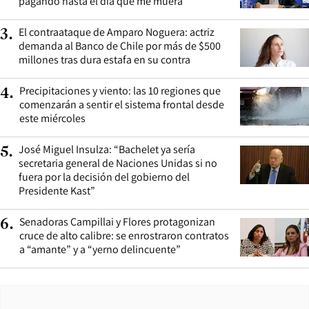
pagando hasta el día que me muera”
El contraataque de Amparo Noguera: actriz
3
.
demanda al Banco de Chile por más de $500
millones tras dura estafa en su contra
Precipitaciones y viento: las 10 regiones que
4
.
comenzarán a sentir el sistema frontal desde
este miércoles
José Miguel Insulza: “Bachelet ya sería
5
.
secretaria general de Naciones Unidas si no
fuera por la decisión del gobierno del
Presidente Kast”
Senadoras Campillai y Flores protagonizan
6
.
cruce de alto calibre: se enrostraron contratos
a “amante” y a “yerno delincuente”