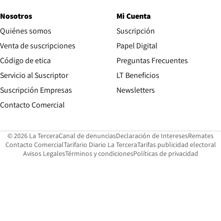
Nosotros
Mi Cuenta
Quiénes somos
Suscripción
Opens in new win
Venta de suscripciones
Papel Digital
Opens in new window
Código de etica
Preguntas Frecuentes
Servicio al Suscriptor
LT Beneficios
Suscripción Empresas
Newsletters
Opens in new window
Contacto Comercial
Opens in new window
Opens in 
Op
© 2026 La Tercera
Canal de denuncias
Declaración de Intereses
Remates
Opens in new window
Opens in new window
O
Contacto Comercial
Tarifario Diario La Tercera
Tarifas publicidad electoral
Opens in new window
Avisos Legales
Términos y condiciones
Políticas de privacidad