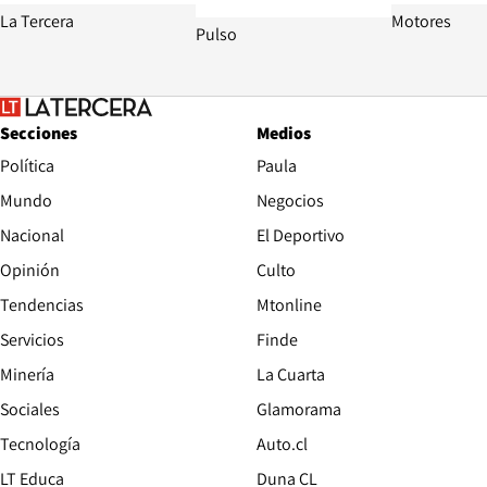
La Tercera
Motores
Pulso
Secciones
Medios
Política
Paula
Mundo
Negocios
Nacional
El Deportivo
Opinión
Culto
Tendencias
Mtonline
Servicios
Finde
Opens in new window
Minería
La Cuarta
Opens in new wind
Sociales
Glamorama
Opens in new window
Tecnología
Auto.cl
Opens in new window
LT Educa
Duna CL