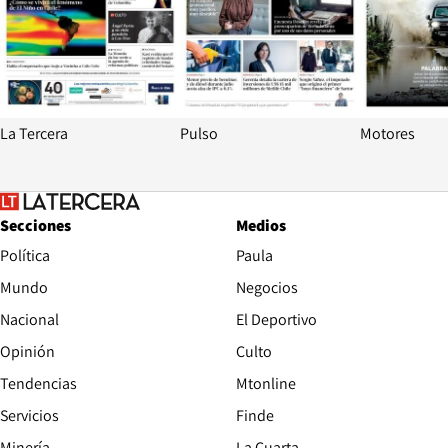
La Tercera
Pulso
Motores
Secciones
Medios
Política
Paula
Mundo
Negocios
Nacional
El Deportivo
Opinión
Culto
Tendencias
Mtonline
Servicios
Finde
Opens in new window
Minería
La Cuarta