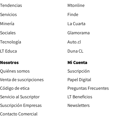
Tendencias
Mtonline
Servicios
Finde
Opens in new window
Minería
La Cuarta
Opens in new wind
Sociales
Glamorama
Opens in new window
Tecnología
Auto.cl
Opens in new window
LT Educa
Duna CL
Nosotros
Mi Cuenta
Quiénes somos
Suscripción
Opens in new win
Venta de suscripciones
Papel Digital
Opens in new window
Código de etica
Preguntas Frecuentes
Servicio al Suscriptor
LT Beneficios
Suscripción Empresas
Newsletters
Opens in new window
Contacto Comercial