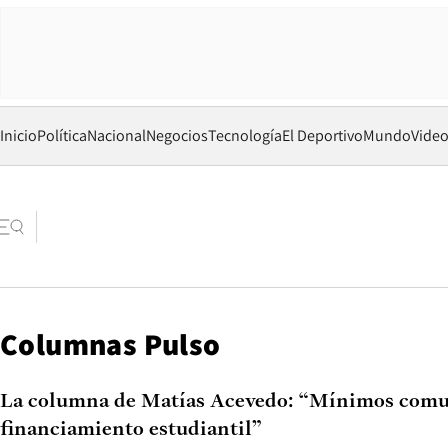
Inicio
Política
Nacional
Negocios
Tecnología
El Deportivo
Mundo
Vide
Columnas Pulso
La columna de Matías Acevedo: “Mínimos comu
financiamiento estudiantil”