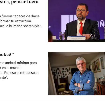
tos, pensar fuera
 fueron capaces de darse
formar su estructura
sarrollo humano sostenible".
zados?”
ese umbral mínimo para
ón en el mundo
d. Por eso el retroceso en
ante".