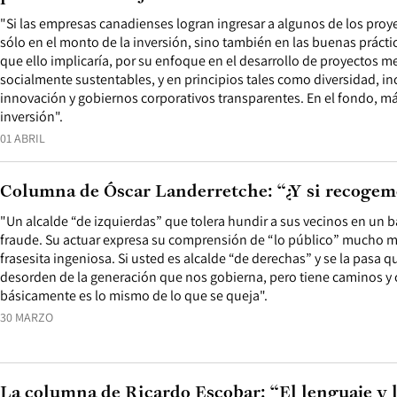
"Si las empresas canadienses logran ingresar a algunos de los proye
sólo en el monto de la inversión, sino también en las buenas práct
que ello implicaría, por su enfoque en el desarrollo de proyectos
socialmente sustentables, y en principios tales como diversidad, inc
innovación y gobiernos corporativos transparentes. En el fondo, m
inversión".
01 ABRIL
Columna de Óscar Landerretche: “¿Y si recogemo
"Un alcalde “de izquierdas” que tolera hundir a sus vecinos en un 
fraude. Su actuar expresa su comprensión de “lo público” mucho m
frasesita ingeniosa. Si usted es alcalde “de derechas” y se la pasa 
desorden de la generación que nos gobierna, pero tiene caminos y c
básicamente es lo mismo de lo que se queja".
30 MARZO
La columna de Ricardo Escobar: “El lenguaje y l