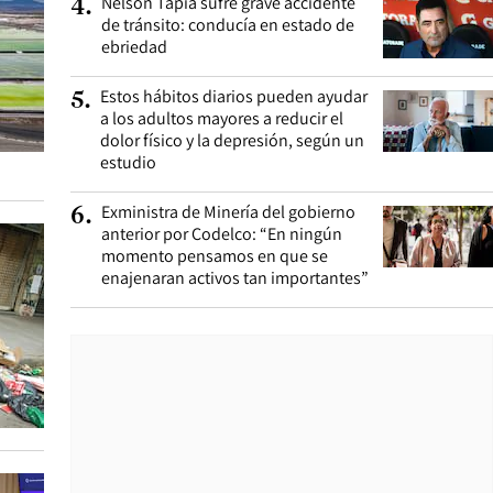
Nelson Tapia sufre grave accidente
4
.
de tránsito: conducía en estado de
ebriedad
Estos hábitos diarios pueden ayudar
5
.
a los adultos mayores a reducir el
dolor físico y la depresión, según un
estudio
Exministra de Minería del gobierno
6
.
anterior por Codelco: “En ningún
momento pensamos en que se
enajenaran activos tan importantes”