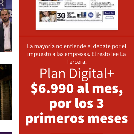
La mayoría no entiende el debate por el
impuesto a las empresas. El resto lee La
Tercera.
Plan Digital+
$6.990 al mes,
por los 3
primeros meses