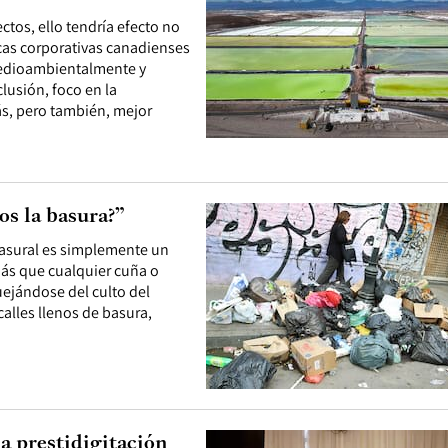
ctos, ello tendría efecto no
icas corporativas canadienses
 medioambientalmente y
lusión, foco en la
ás, pero también, mejor
s la basura?”
basural es simplemente un
ás que cualquier cuña o
quejándose del culto del
alles llenos de basura,
a prestidigitación