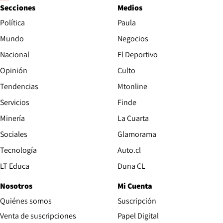
Secciones
Medios
Política
Paula
Mundo
Negocios
Nacional
El Deportivo
Opinión
Culto
Tendencias
Mtonline
Servicios
Finde
Opens in new window
Minería
La Cuarta
Opens in new wind
Sociales
Glamorama
Opens in new window
Tecnología
Auto.cl
Opens in new window
LT Educa
Duna CL
Nosotros
Mi Cuenta
Quiénes somos
Suscripción
Opens in new win
Venta de suscripciones
Papel Digital