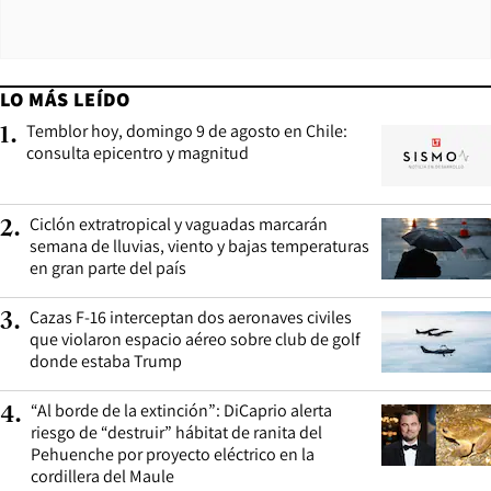
LO MÁS LEÍDO
Temblor hoy, domingo 9 de agosto en Chile:
1
.
consulta epicentro y magnitud
Ciclón extratropical y vaguadas marcarán
2
.
semana de lluvias, viento y bajas temperaturas
en gran parte del país
Cazas F-16 interceptan dos aeronaves civiles
3
.
que violaron espacio aéreo sobre club de golf
donde estaba Trump
“Al borde de la extinción”: DiCaprio alerta
4
.
riesgo de “destruir” hábitat de ranita del
Pehuenche por proyecto eléctrico en la
cordillera del Maule