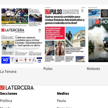
Opens in new window
Opens in ne
Pulso
Motores
La Tercera
Secciones
Medios
Política
Paula