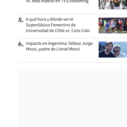
vs. Real Madrid en TV y streaming
A qué hora y dónde ver el
5
.
Superclásico Femenino de
Universidad de Chile vs. Colo Colo
Impacto en Argentina: fallece Jorge
6
.
Messi, padre de Lionel Messi