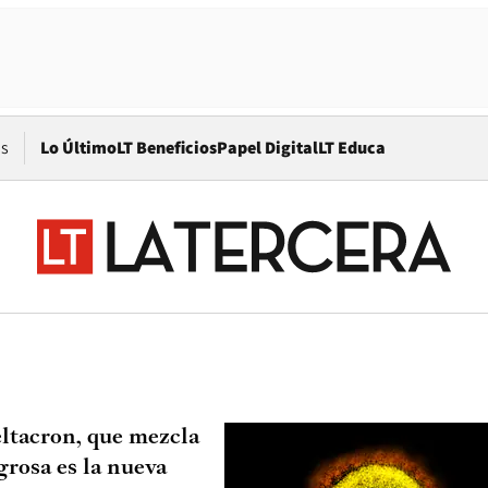
Opens in new window
os
Lo Último
LT Beneficios
Papel Digital
LT Educa
ltacron, que mezcla
grosa es la nueva