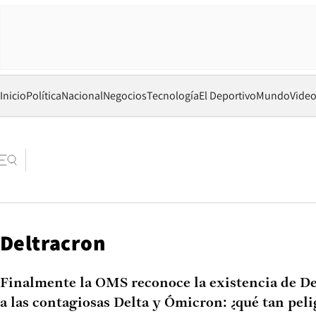
Inicio
Política
Nacional
Negocios
Tecnología
El Deportivo
Mundo
Vide
Deltracron
Finalmente la OMS reconoce la existencia de De
a las contagiosas Delta y Ómicron: ¿qué tan peli