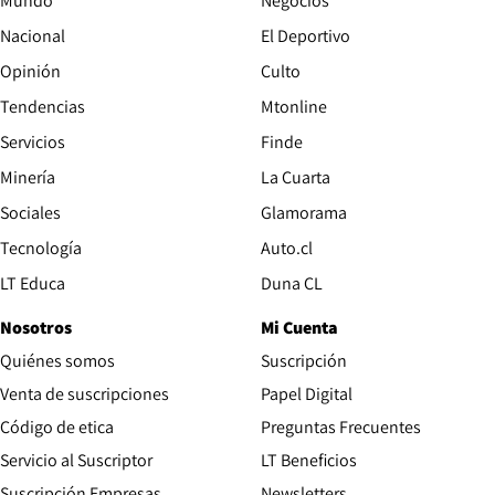
Mundo
Negocios
Nacional
El Deportivo
Opinión
Culto
Tendencias
Mtonline
Servicios
Finde
Opens in new window
Minería
La Cuarta
Opens in new wind
Sociales
Glamorama
Opens in new window
Tecnología
Auto.cl
Opens in new window
LT Educa
Duna CL
Nosotros
Mi Cuenta
Quiénes somos
Suscripción
Opens in new win
Venta de suscripciones
Papel Digital
Opens in new window
Código de etica
Preguntas Frecuentes
Servicio al Suscriptor
LT Beneficios
Suscripción Empresas
Newsletters