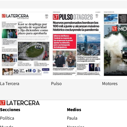
Opens in new window
Opens in ne
La Tercera
Pulso
Motores
Secciones
Medios
Política
Paula