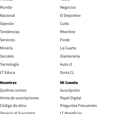
Mundo
Negocios
Nacional
El Deportivo
Opinión
Culto
Tendencias
Mtonline
Servicios
Finde
Opens in new window
Minería
La Cuarta
Opens in new wind
Sociales
Glamorama
Opens in new window
Tecnología
Auto.cl
Opens in new window
LT Educa
Duna CL
Nosotros
Mi Cuenta
Quiénes somos
Suscripción
Opens in new win
Venta de suscripciones
Papel Digital
Opens in new window
Código de etica
Preguntas Frecuentes
Servicio al Suscriptor
LT Beneficios