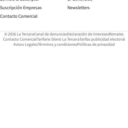
Suscripción Empresas
Newsletters
Opens in new window
Contacto Comercial
Opens in new window
Opens in 
Op
© 2026 La Tercera
Canal de denuncias
Declaración de Intereses
Remates
Opens in new window
Opens in new window
O
Contacto Comercial
Tarifario Diario La Tercera
Tarifas publicidad electoral
Opens in new window
Avisos Legales
Términos y condiciones
Políticas de privacidad