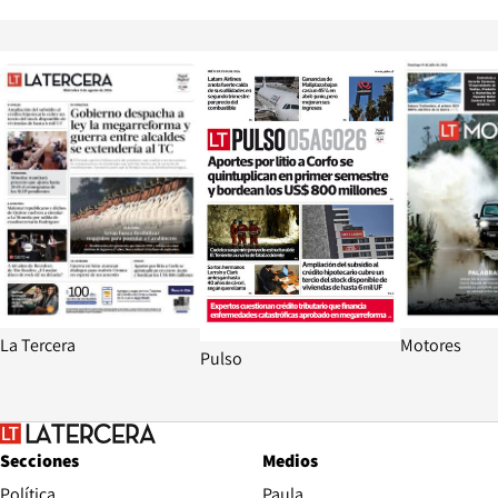
Opens in new window
Opens in ne
La Tercera
Motores
Pulso
Secciones
Medios
Política
Paula