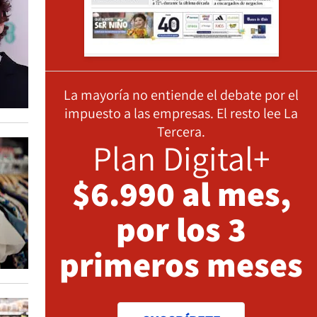
La mayoría no entiende el debate por el
impuesto a las empresas. El resto lee La
Tercera.
Plan Digital+
$6.990 al mes,
por los 3
primeros meses