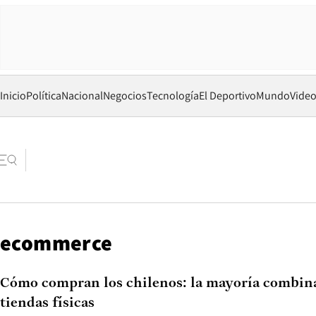
Inicio
Política
Nacional
Negocios
Tecnología
El Deportivo
Mundo
Vide
ecommerce
Cómo compran los chilenos: la mayoría combin
tiendas físicas