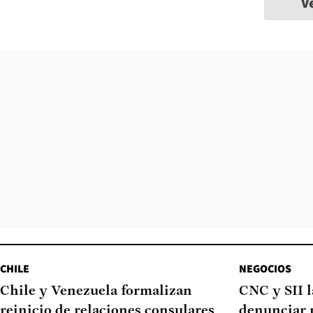
V
CHILE
NEGOCIOS
Chile y Venezuela formalizan
CNC y SII 
reinicio de relaciones consulares
denunciar 