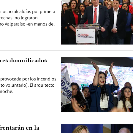
r ocho alcaldías por primera
fechas: no lograron
omo Valparaíso -en manos del
res damnificados
s provocada por los incendios
to voluntario). El arquitecto
 noche.
rentarán en la