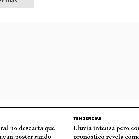
er más
TENDENCIAS
ral no descarta que
Lluvia intensa pero cor
ayan postergando
pronóstico revela cómo