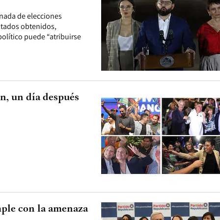
rnada de elecciones
ltados obtenidos,
olítico puede “atribuirse
ón, un día después
mple con la amenaza