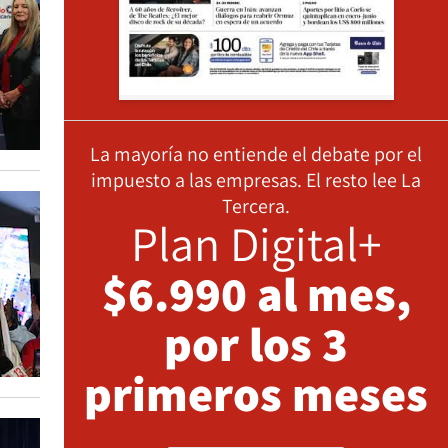
La mayoría no entiende el debate por el
impuesto a las empresas. El resto lee La
Tercera.
Plan Digital+
$6.990 al mes,
por los 3
primeros meses