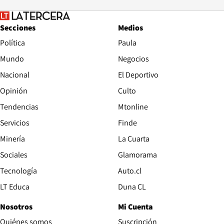
Secciones
Medios
Política
Paula
Mundo
Negocios
Nacional
El Deportivo
Opinión
Culto
Tendencias
Mtonline
Servicios
Finde
Opens in new window
Minería
La Cuarta
Opens in new wind
Sociales
Glamorama
Opens in new window
Tecnología
Auto.cl
Opens in new window
LT Educa
Duna CL
Nosotros
Mi Cuenta
Quiénes somos
Suscripción