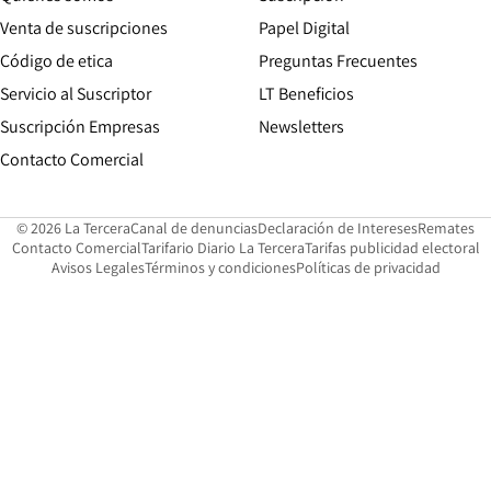
Opens in new win
Venta de suscripciones
Papel Digital
Opens in new window
Código de etica
Preguntas Frecuentes
Servicio al Suscriptor
LT Beneficios
Suscripción Empresas
Newsletters
Opens in new window
Contacto Comercial
Opens in new window
Opens in 
Op
© 2026 La Tercera
Canal de denuncias
Declaración de Intereses
Remates
Opens in new window
Opens in new window
O
Contacto Comercial
Tarifario Diario La Tercera
Tarifas publicidad electoral
Opens in new window
Avisos Legales
Términos y condiciones
Políticas de privacidad