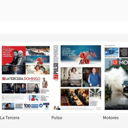
Opens in new window
Opens in ne
La Tercera
Pulso
Motores