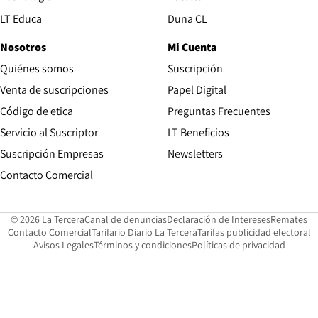
Opens in new window
LT Educa
Duna CL
Nosotros
Mi Cuenta
Quiénes somos
Suscripción
Opens in new win
Venta de suscripciones
Papel Digital
Opens in new window
Código de etica
Preguntas Frecuentes
Servicio al Suscriptor
LT Beneficios
Suscripción Empresas
Newsletters
Opens in new window
Contacto Comercial
Opens in new window
Opens in 
Op
© 2026 La Tercera
Canal de denuncias
Declaración de Intereses
Remates
Opens in new window
Opens in new window
O
Contacto Comercial
Tarifario Diario La Tercera
Tarifas publicidad electoral
Opens in new window
Avisos Legales
Términos y condiciones
Políticas de privacidad