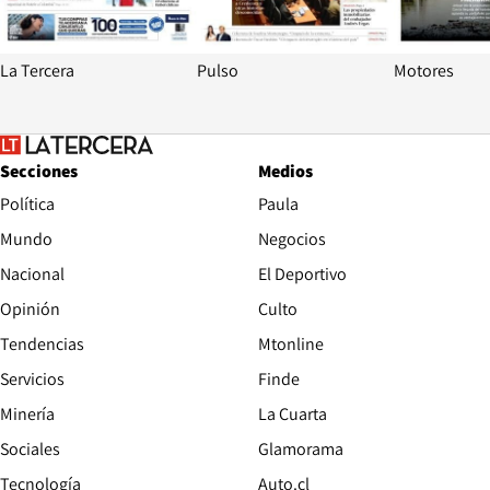
La Tercera
Pulso
Motores
Secciones
Medios
Política
Paula
Mundo
Negocios
Nacional
El Deportivo
Opinión
Culto
Tendencias
Mtonline
Servicios
Finde
Opens in new window
Minería
La Cuarta
Opens in new wind
Sociales
Glamorama
Opens in new window
Tecnología
Auto.cl