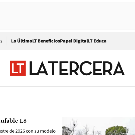
Opens in new window
os
Lo Último
LT Beneficios
Papel Digital
LT Educa
hufable L8
estre de 2026 con su modelo