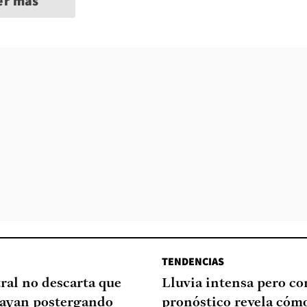
er más
TENDENCIAS
ral no descarta que
Lluvia intensa pero cor
ayan postergando
pronóstico revela cómo