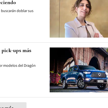
eciendo
e buscarán doblar sus
s pick-ups más
or modelos del Dragón