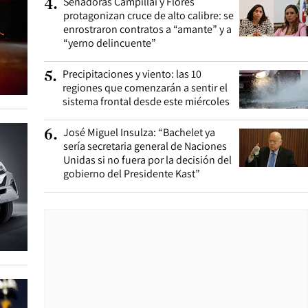
Senadoras Campillai y Flores
4
.
protagonizan cruce de alto calibre: se
enrostraron contratos a “amante” y a
“yerno delincuente”
Precipitaciones y viento: las 10
5
.
regiones que comenzarán a sentir el
sistema frontal desde este miércoles
José Miguel Insulza: “Bachelet ya
6
.
sería secretaria general de Naciones
Unidas si no fuera por la decisión del
gobierno del Presidente Kast”