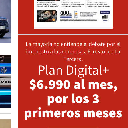
La mayoría no entiende el debate por el
impuesto a las empresas. El resto lee La
Tercera.
Plan Digital+
$6.990 al mes,
por los 3
primeros meses