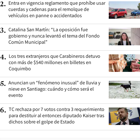
Entra en vigencia reglamento que prohíbe usar
2
.
cuerdas y cadenas para el remolque de
vehículos en panne o accidentados
Catalina San Martín: “La oposición fue
3
.
gobierno y nunca levantó el tema del Fondo
Común Municipal”
Los tres extranjeros que Carabineros detuvo
4
.
con más de $540 millones en billetes en
Coquimbo
Anuncian un “fenómeno inusual” de lluvia y
5
.
nieve en Santiago: cuándo y cómo será el
evento
TC rechaza por 7 votos contra 3 requerimiento
6
.
para destituir al entonces diputado Kaiser tras
dichos sobre el golpe de Estado