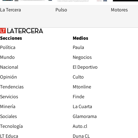
La Tercera
Pulso
Motores
Secciones
Medios
Política
Paula
Mundo
Negocios
Nacional
El Deportivo
Opinión
Culto
Tendencias
Mtonline
Servicios
Finde
Opens in new window
Minería
La Cuarta
Opens in new wind
Sociales
Glamorama
Opens in new window
Tecnología
Auto.cl
Opens in new window
LT Educa
Duna CL