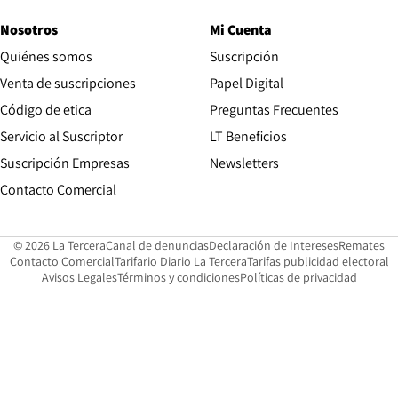
Nosotros
Mi Cuenta
Quiénes somos
Suscripción
Opens in new win
Venta de suscripciones
Papel Digital
Opens in new window
Código de etica
Preguntas Frecuentes
Servicio al Suscriptor
LT Beneficios
Suscripción Empresas
Newsletters
Opens in new window
Contacto Comercial
Opens in new window
Opens in 
Op
© 2026 La Tercera
Canal de denuncias
Declaración de Intereses
Remates
Opens in new window
Opens in new window
O
Contacto Comercial
Tarifario Diario La Tercera
Tarifas publicidad electoral
Opens in new window
Avisos Legales
Términos y condiciones
Políticas de privacidad