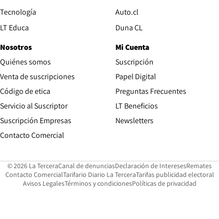
Opens in new window
Tecnología
Auto.cl
Opens in new window
LT Educa
Duna CL
Nosotros
Mi Cuenta
Quiénes somos
Suscripción
Opens in new win
Venta de suscripciones
Papel Digital
Opens in new window
Código de etica
Preguntas Frecuentes
Servicio al Suscriptor
LT Beneficios
Suscripción Empresas
Newsletters
Opens in new window
Contacto Comercial
Opens in new window
Opens in 
Op
© 2026 La Tercera
Canal de denuncias
Declaración de Intereses
Remates
Opens in new window
Opens in new window
O
Contacto Comercial
Tarifario Diario La Tercera
Tarifas publicidad electoral
Opens in new window
Avisos Legales
Términos y condiciones
Políticas de privacidad