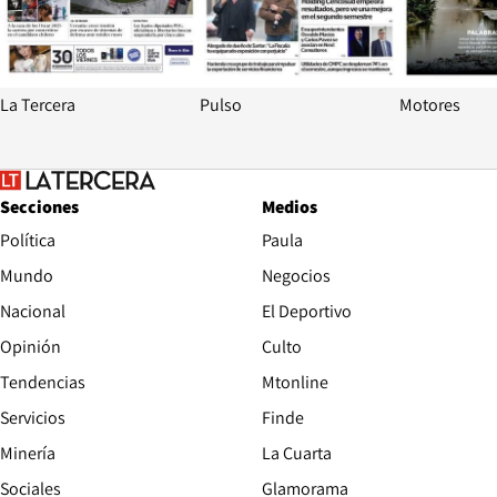
La Tercera
Pulso
Motores
Secciones
Medios
Política
Paula
Mundo
Negocios
Nacional
El Deportivo
Opinión
Culto
Tendencias
Mtonline
Servicios
Finde
Opens in new window
Minería
La Cuarta
Opens in new wind
Sociales
Glamorama