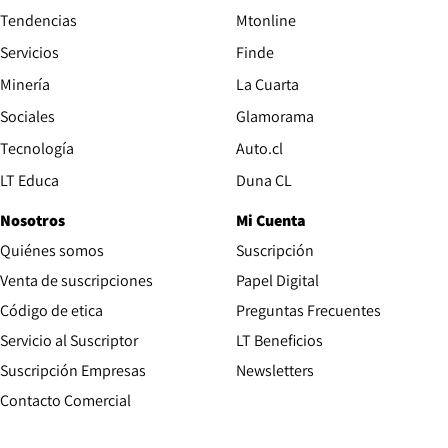
Tendencias
Mtonline
Servicios
Finde
Opens in new window
Minería
La Cuarta
Opens in new wind
Sociales
Glamorama
Opens in new window
Tecnología
Auto.cl
Opens in new window
LT Educa
Duna CL
Nosotros
Mi Cuenta
Quiénes somos
Suscripción
Opens in new win
Venta de suscripciones
Papel Digital
Opens in new window
Código de etica
Preguntas Frecuentes
Servicio al Suscriptor
LT Beneficios
Suscripción Empresas
Newsletters
Opens in new window
Contacto Comercial