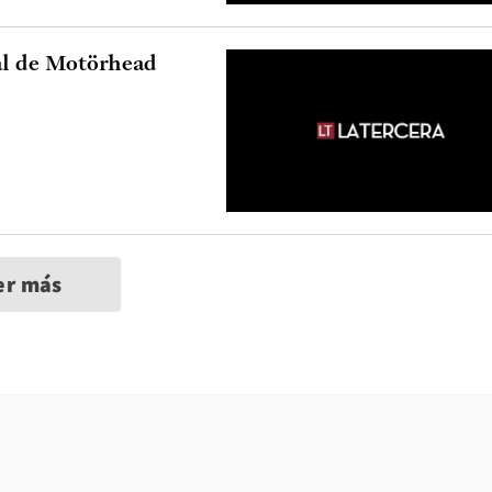
al de Motörhead
er más