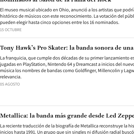
nominados al Salón de la Fama del Rock
El museo musical ubicado en Ohio, anunció a los artistas que podría
histórico de músicos con este reconocimiento. La votación del públ
pueden elegir hasta cinco opciones entre los 16 nominados.
15 OCTUBRE
Tony Hawk’s Pro Skater: la banda sonora de un
La franquicia, que cumple dos décadas de su primer lanzamiento es
jugadas en PlayStation, Nintendo 64 y Dreamcast a inicios del nuevo
música los nombres de bandas como Goldfinger, Millencolin y Lag
relevancia.
05 AGOSTO
Metallica: la banda más grande desde Led Zepp
La reciente traducción de la biografía de Metallica reconstruye la h
inicios hasta 1991. Un grupo que sin singles ni difusión radial buscó