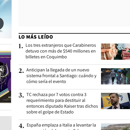
LO MÁS LEÍDO
Los tres extranjeros que Carabineros
1
.
detuvo con más de $540 millones en
billetes en Coquimbo
Anticipan la llegada de un nuevo
2
.
sistema frontal a Santiago: cuándo y
cómo sería el evento
TC rechaza por 7 votos contra 3
3
.
requerimiento para destituir al
entonces diputado Kaiser tras dichos
sobre el golpe de Estado
España emplaza a Italia a levantar la
4
.