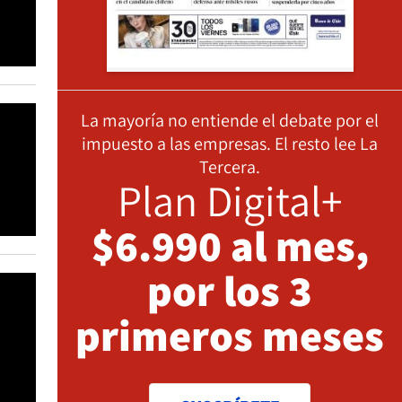
La mayoría no entiende el debate por el
impuesto a las empresas. El resto lee La
Tercera.
Plan Digital+
$6.990 al mes,
por los 3
primeros meses