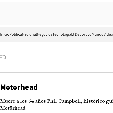
Inicio
Política
Nacional
Negocios
Tecnología
El Deportivo
Mundo
Vide
Motorhead
Muere a los 64 años Phil Campbell, histórico gui
Motörhead