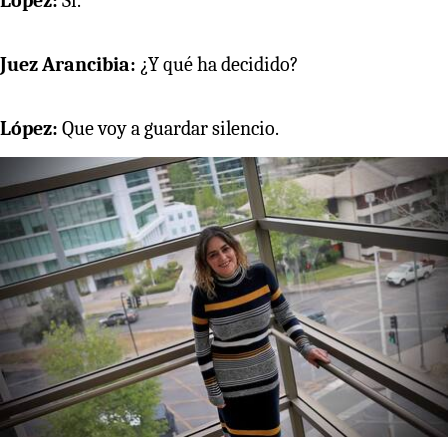
López:
Sí.
Juez Arancibia:
¿Y qué ha decidido?
López:
Que voy a guardar silencio.