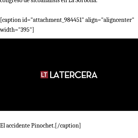
congreso de sicoanálisis en La Sorbona.
[caption id="attachment_984451" align="aligncenter"
width="395"]
El accidente Pinochet.[/caption]