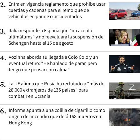
Entra en vigencia reglamento que prohíbe usar
2
.
cuerdas y cadenas para el remolque de
vehículos en panne o accidentados
Italia responde a España que “no acepta
3
.
ultimátums” y no reevaluará la suspensión de
Schengen hasta el 15 de agosto
Vozinha aborda su llegada a Colo Colo y un
4
.
eventual retiro: “He hablado de parar, pero
tengo que pensar con calma”
La UE afirma que Rusia ha reclutado a “más de
5
.
28.000 extranjeros de 135 países” para
combatir en Ucrania
Informe apunta a una colilla de cigarrillo como
6
.
origen del incendio que dejó 168 muertos en
Hong Kong