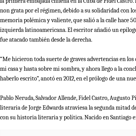
la primera embajada chilena en la Cuba de Fidel Castro.
non grata por el régimen, debido a su solidaridad con lo
memoria polémica y valiente, que salió a la calle hace 50
izquierda latinoamericana. El escritor añadió un epílogo
fue atacado también desde la derecha.
“Me hicieron toda suerte de graves advertencias en los 
mi casa y hasta sobre mi sombra, y ahora llego a la co
haberlo escrito”, anotó en 2012, en el prólogo de una nue
Pablo Neruda, Salvador Allende, Fidel Castro, Augusto Pi
literaria de Jorge Edwards atraviesa la segunda mitad del
con su historia literaria y política. Nacido en Santiago 