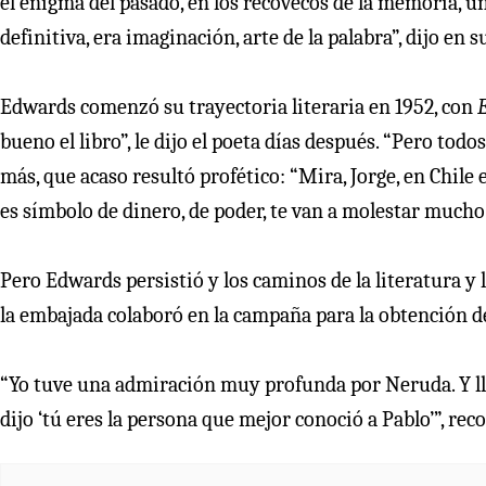
el enigma del pasado, en los recovecos de la memoria, u
definitiva, era imaginación, arte de la palabra”, dijo en
Edwards comenzó su trayectoria literaria en 1952, con
E
bueno el libro”, le dijo el poeta días después. “Pero todo
más, que acaso resultó profético: “Mira, Jorge, en Chile
es símbolo de dinero, de poder, te van a molestar mucho si
Pero Edwards persistió y los caminos de la literatura y l
la embajada colaboró en la campaña para la obtención d
“Yo tuve una admiración muy profunda por Neruda. Y l
dijo ‘tú eres la persona que mejor conoció a Pablo’”, re