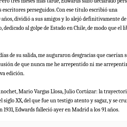
 Pero tres meses más tarde, Edwards salió declarado per
s escritores perseguidos. Con ese título escribió una
 años, dividió a sus amigos y lo alejó definitivamente de
, dedicado al golpe de Estado en Chile, de modo que el l
días de su salida, me auguraron desgracias que caerían 
nclusión de que nunca me he arrepentido ni me arrepenti
va edición.
nochet, Mario Vargas Llosa, Julio Cortázar: la trayector
 siglo XX, del que fue un testigo atento y sagaz, y se cr
en 1931, Edwards falleció ayer en Madrid a los 91 años.