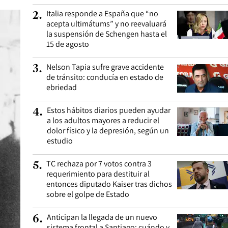
Italia responde a España que “no
2
.
acepta ultimátums” y no reevaluará
la suspensión de Schengen hasta el
15 de agosto
Nelson Tapia sufre grave accidente
3
.
de tránsito: conducía en estado de
ebriedad
Estos hábitos diarios pueden ayudar
4
.
a los adultos mayores a reducir el
dolor físico y la depresión, según un
estudio
TC rechaza por 7 votos contra 3
5
.
requerimiento para destituir al
entonces diputado Kaiser tras dichos
sobre el golpe de Estado
Anticipan la llegada de un nuevo
6
.
sistema frontal a Santiago: cuándo y