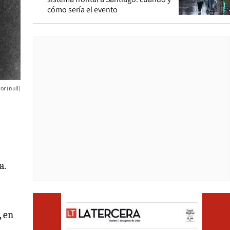
cómo sería el evento
(null)
a.
Opens i
, en