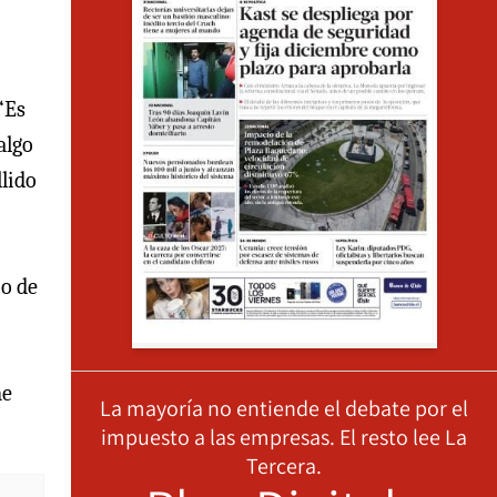
“Es
algo
llido
io de
me
La mayoría no entiende el debate por el
impuesto a las empresas. El resto lee La
Tercera.