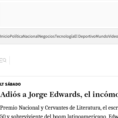
Inicio
Política
Nacional
Negocios
Tecnología
El Deportivo
Mundo
Vide
LT SÁBADO
Adiós a Jorge Edwards, el incóm
Premio Nacional y Cervantes de Literatura, el esc
50 y sobreviviente del boom latinoamericano, Edwa