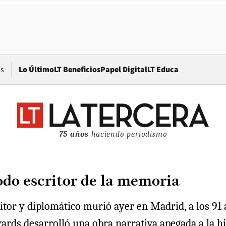
Opens in new window
os
Lo Último
LT Beneficios
Papel Digital
LT Educa
75 años
haciendo periodismo
odo escritor de la memoria
ritor y diplomático murió ayer en Madrid, a los 91
rds desarrolló una obra narrativa apegada a la his