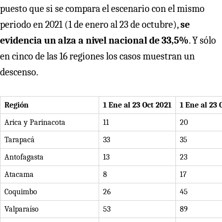
puesto que si se compara el escenario con el mismo
periodo en 2021 (1 de enero al 23 de octubre),
se
evidencia un alza a nivel nacional de 33,5%
. Y sólo
en cinco de las 16 regiones los casos muestran un
descenso.
Región
1 Ene al 23 Oct 2021
1 Ene al 23 
Arica y Parinacota
11
20
Tarapacá
33
35
Antofagasta
13
23
Atacama
8
17
Coquimbo
26
45
Valparaíso
53
89