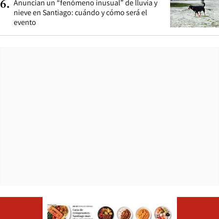
Anuncian un “fenómeno inusual” de lluvia y
6
.
nieve en Santiago: cuándo y cómo será el
evento
Opens in ne