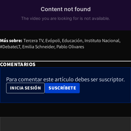
Más sobre:
Tercera TV
Evópoli
Educación
Instituto Nacional
#DebateLT
Emilia Schneider
Pablo Olivares
COMENTARIOS
Para comentar este artículo debes ser suscriptor.
OPENS IN NEW WINDOW
INICIA SESIÓN
SUSCRÍBETE