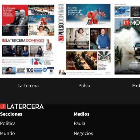
Opens in new window
Opens in ne
La Tercera
Pulso
Mot
Secciones
Medios
Política
Paula
Mundo
Negocios