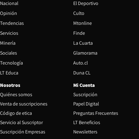
Nacional
El Deportivo
Opinión
Culto
Tendencias
Mtonline
Servicios
Finde
Opens in new window
Minería
La Cuarta
Opens in new wind
Sociales
Glamorama
Opens in new window
Tecnología
Auto.cl
Opens in new window
LT Educa
Duna CL
Nosotros
Mi Cuenta
Quiénes somos
Suscripción
Opens in new win
Venta de suscripciones
Papel Digital
Opens in new window
Código de etica
Preguntas Frecuentes
Servicio al Suscriptor
LT Beneficios
Suscripción Empresas
Newsletters