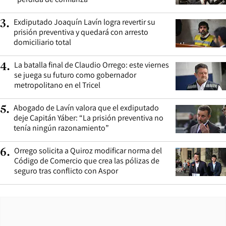
Exdiputado Joaquín Lavín logra revertir su
3
.
prisión preventiva y quedará con arresto
domiciliario total
La batalla final de Claudio Orrego: este viernes
4
.
se juega su futuro como gobernador
metropolitano en el Tricel
Abogado de Lavín valora que el exdiputado
5
.
deje Capitán Yáber: “La prisión preventiva no
tenía ningún razonamiento”
Orrego solicita a Quiroz modificar norma del
6
.
Código de Comercio que crea las pólizas de
seguro tras conflicto con Aspor