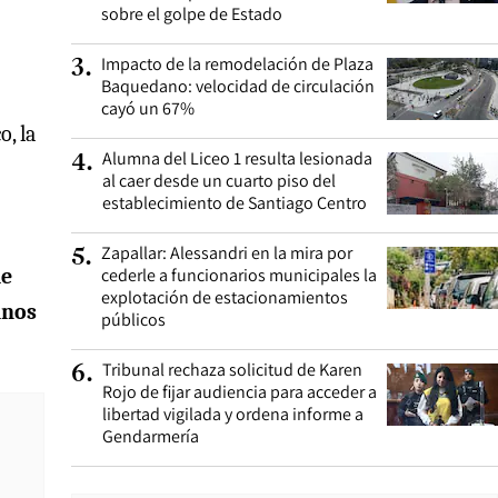
sobre el golpe de Estado
Impacto de la remodelación de Plaza
3
.
Baquedano: velocidad de circulación
cayó un 67%
o, la
Alumna del Liceo 1 resulta lesionada
4
.
al caer desde un cuarto piso del
establecimiento de Santiago Centro
Zapallar: Alessandri en la mira por
5
.
de
cederle a funcionarios municipales la
explotación de estacionamientos
inos
públicos
Tribunal rechaza solicitud de Karen
6
.
Rojo de fijar audiencia para acceder a
libertad vigilada y ordena informe a
Gendarmería