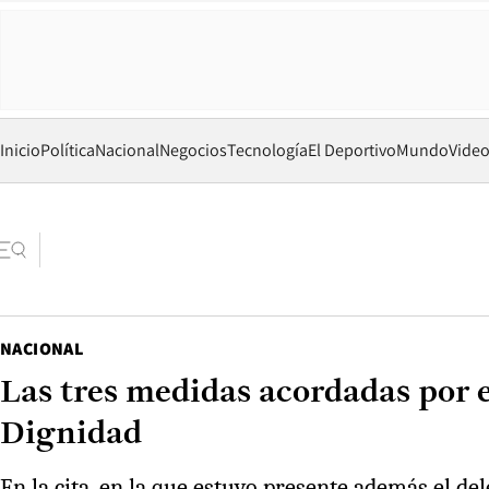
Inicio
Política
Nacional
Negocios
Tecnología
El Deportivo
Mundo
Vide
NACIONAL
Las tres medidas acordadas por e
Dignidad
En la cita, en la que estuvo presente además el del