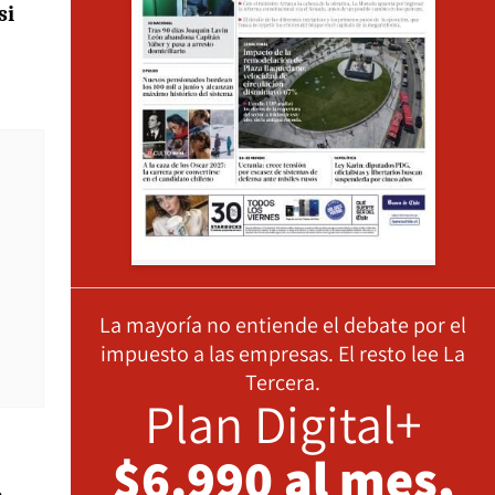
si
La mayoría no entiende el debate por el
impuesto a las empresas. El resto lee La
Tercera.
Plan Digital+
$6.990 al mes,