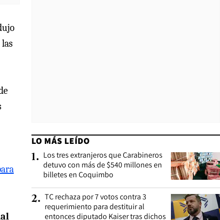
dujo
 las
de
s
LO MÁS LEÍDO
Los tres extranjeros que Carabineros
1
.
detuvo con más de $540 millones en
para
billetes en Coquimbo
TC rechaza por 7 votos contra 3
2
.
requerimiento para destituir al
al
entonces diputado Kaiser tras dichos