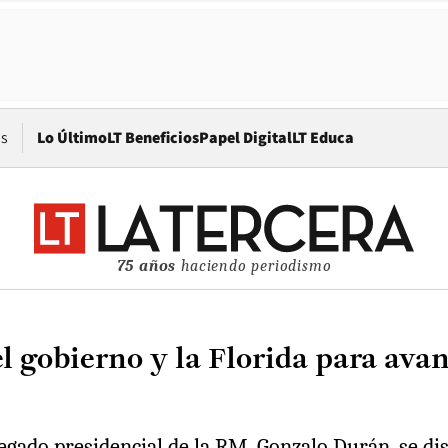
Opens in new window
os
Lo Último
LT Beneficios
Papel Digital
LT Educa
75 años
haciendo periodismo
l gobierno y la Florida para avan
egado presidencial de la RM, Gonzalo Durán, se disc