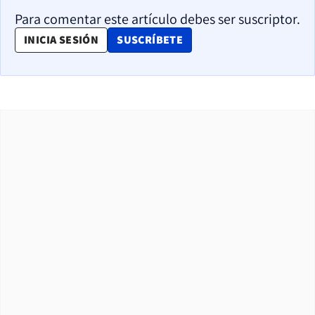
Para comentar este artículo debes ser suscriptor.
OPENS IN NEW WINDOW
INICIA SESIÓN
SUSCRÍBETE