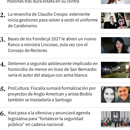
millones tras dura estafa en su contra
La revancha de Claudio Crespo: exteniente
2
.
inicia gestiones para volver a vestir el uniforme
de Carabineros
Bases de los Fondecyt 2027 le abren un nuevo
3
.
flanco a ministra Lincolao, esta vez con el
Consejo de Rectores
Detienen a segundo adolescente implicado en
4
.
homicidio de menor en liceo de San Bernardo:
sería el autor del ataque con arma blanca
ProCultura: Fiscalía sumará formalización por
5
.
proyectos de Anglo American y arista Biobío
también se trasladaría a Santiago
Kast pasa a la ofensiva y anunciará agenda
6
.
legislativa para “fortalecer la seguridad
pública” en cadena nacional