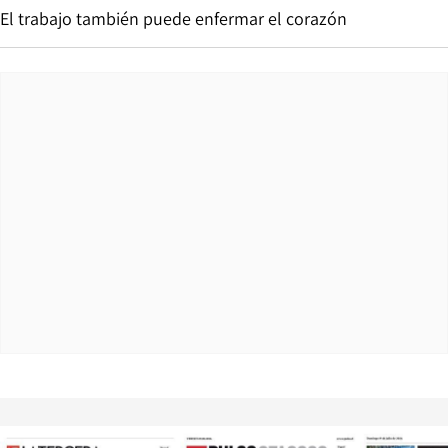
El trabajo también puede enfermar el corazón
Opens in new window
Opens in ne