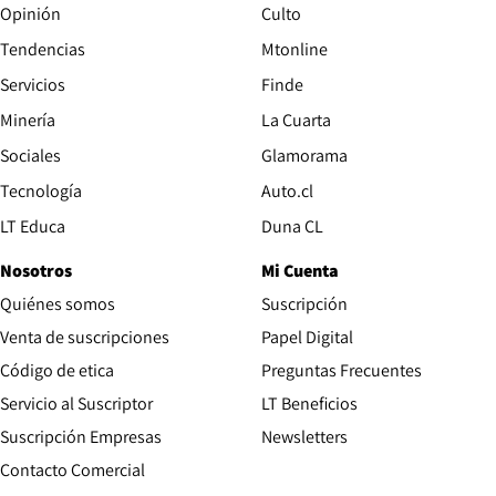
Opinión
Culto
Tendencias
Mtonline
Servicios
Finde
Opens in new window
Minería
La Cuarta
Opens in new wind
Sociales
Glamorama
Opens in new window
Tecnología
Auto.cl
Opens in new window
LT Educa
Duna CL
Nosotros
Mi Cuenta
Quiénes somos
Suscripción
Opens in new win
Venta de suscripciones
Papel Digital
Opens in new window
Código de etica
Preguntas Frecuentes
Servicio al Suscriptor
LT Beneficios
Suscripción Empresas
Newsletters
Opens in new window
Contacto Comercial