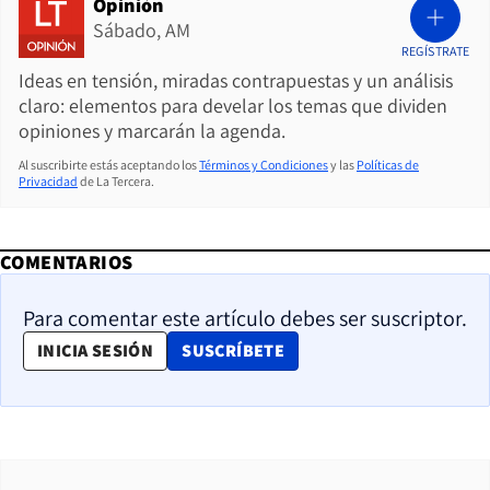
Opinión
Sábado, AM
REGÍSTRATE
Ideas en tensión, miradas contrapuestas y un análisis
claro: elementos para develar los temas que dividen
opiniones y marcarán la agenda.
Al suscribirte estás aceptando los
Términos y Condiciones
y las
Políticas de
Privacidad
de La Tercera.
COMENTARIOS
Para comentar este artículo debes ser suscriptor.
OPENS IN NEW WINDOW
INICIA SESIÓN
SUSCRÍBETE