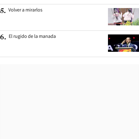
Volver a mirarlos
5
.
El rugido de la manada
6
.