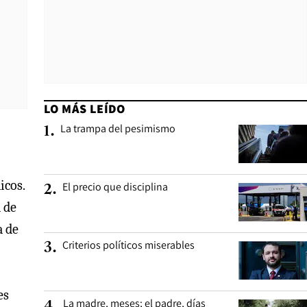
LO MÁS LEÍDO
La trampa del pesimismo
1
.
icos.
El precio que disciplina
2
.
 de
a de
Criterios políticos miserables
3
.
es
La madre, meses; el padre, días
4
.