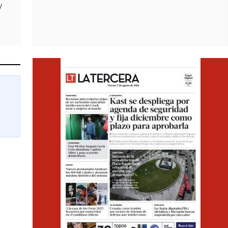
y
Opens i