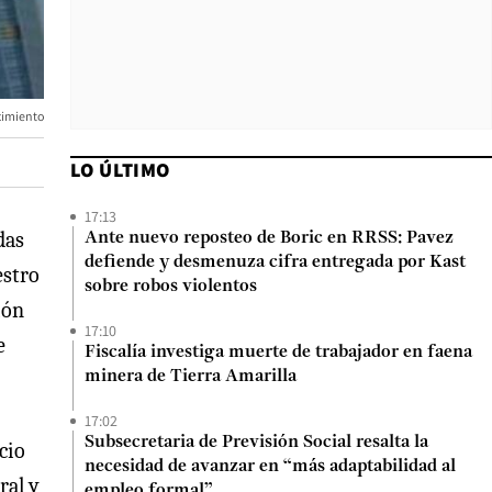
cimiento
LO ÚLTIMO
17:13
das
Ante nuevo reposteo de Boric en RRSS: Pavez
defiende y desmenuza cifra entregada por Kast
estro
sobre robos violentos
ión
17:10
e
Fiscalía investiga muerte de trabajador en faena
minera de Tierra Amarilla
17:02
Subsecretaria de Previsión Social resalta la
cio
necesidad de avanzar en “más adaptabilidad al
ral y
empleo formal”