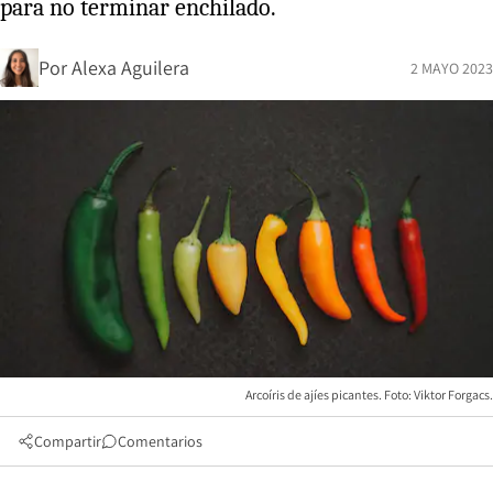
para no terminar enchilado.
Por
Alexa Aguilera
2 MAYO 2023
Arcoíris de ajíes picantes. Foto: Viktor Forgacs.
Compartir
Comentarios