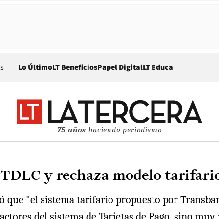
Opens in new window
os
Lo Último
LT Beneficios
Papel Digital
LT Educa
75 años
haciendo periodismo
l TDLC y rechaza modelo tarifar
 que "el sistema tarifario propuesto por Transbank
actores del sistema de Tarjetas de Pago, sino muy 