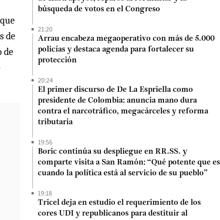
búsqueda de votos en el Congreso
 que
21:20
s de
Arrau encabeza megaoperativo con más de 5.000
policías y destaca agenda para fortalecer su
o de
protección
e
20:24
El primer discurso de De La Espriella como
presidente de Colombia: anuncia mano dura
contra el narcotráfico, megacárceles y reforma
tributaria
19:56
Boric continúa su despliegue en RR.SS. y
comparte visita a San Ramón: “Qué potente que es
cuando la política está al servicio de su pueblo”
19:18
Tricel deja en estudio el requerimiento de los
cores UDI y republicanos para destituir al