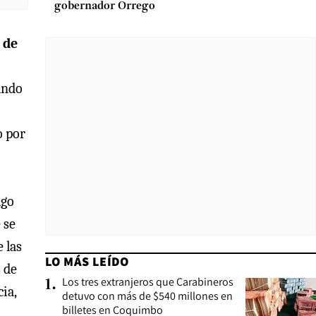
gobernador Orrego
 de
ando
o por
ago
 se
 las
LO MÁS LEÍDO
 de
Los tres extranjeros que Carabineros
1
.
ia,
detuvo con más de $540 millones en
billetes en Coquimbo