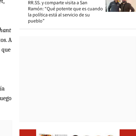
t,
RR.SS. y comparte visita a San
Ramón: “Qué potente que es cuando
la política está al servicio de su
pueblo”
hant
os. A
o que
ía
luego
Opens i