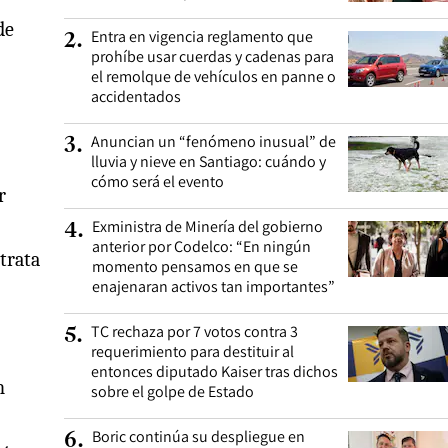
de
Entra en vigencia reglamento que
2
.
prohíbe usar cuerdas y cadenas para
el remolque de vehículos en panne o
accidentados
Anuncian un “fenómeno inusual” de
3
.
lluvia y nieve en Santiago: cuándo y
cómo será el evento
r
Exministra de Minería del gobierno
4
.
anterior por Codelco: “En ningún
trata
momento pensamos en que se
enajenaran activos tan importantes”
TC rechaza por 7 votos contra 3
5
.
requerimiento para destituir al
entonces diputado Kaiser tras dichos
n
sobre el golpe de Estado
Boric continúa su despliegue en
6
.