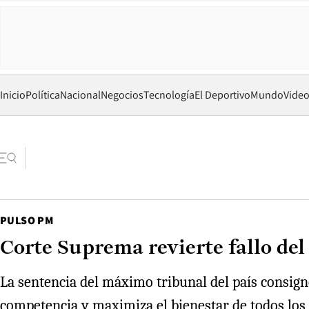
Inicio
Política
Nacional
Negocios
Tecnología
El Deportivo
Mundo
Vide
PULSO PM
Corte Suprema revierte fallo de
La sentencia del máximo tribunal del país consignó
competencia y maximiza el bienestar de todos los 