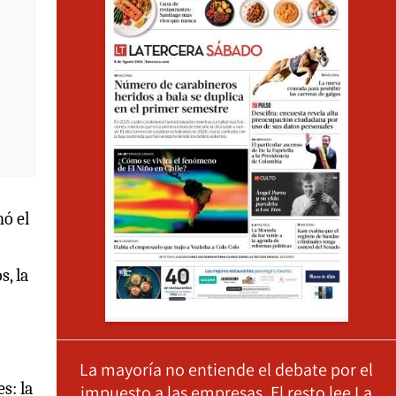
nó el
, la
La mayoría no entiende el debate por el
s: la
impuesto a las empresas. El resto lee La