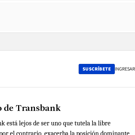
SUSCRÍBETE
INGRESAR
io de Transbank
 está lejos de ser uno que tutela la libre
por el contrario, exacerba la posición dominante