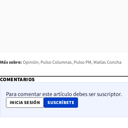
Más sobre:
Opinión
Pulso Columnas
Pulso PM
Matías Concha
COMENTARIOS
Para comentar este artículo debes ser suscriptor.
OPENS IN NEW WINDOW
INICIA SESIÓN
SUSCRÍBETE