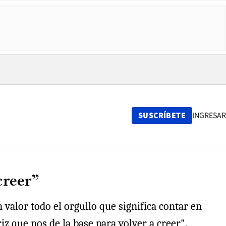
SUSCRÍBETE
INGRESAR
creer”
valor todo el orgullo que significa contar en
z que nos de la base para volver a creer".