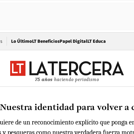
Opens in new window
os
Lo Último
LT Beneficios
Papel Digital
LT Educa
75 años
haciendo periodismo
uestra identidad para volver a 
uiere de un reconocimiento explícito que ponga en 
es y pesqueras como nuestra verdadera fuerza motri