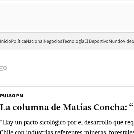
Inicio
Política
Nacional
Negocios
Tecnología
El Deportivo
Mundo
Vide
PULSO PM
La columna de Matías Concha: “N
"Hay un pacto sicológico por el desarrollo que req
Chile con industrias referentes mineras, forestal