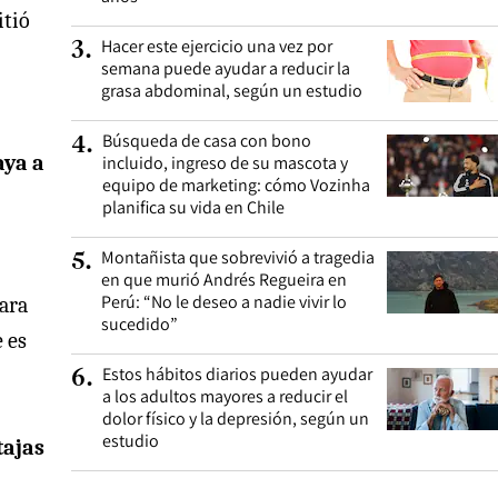
itió
Hacer este ejercicio una vez por
3
.
semana puede ayudar a reducir la
grasa abdominal, según un estudio
Búsqueda de casa con bono
4
.
aya a
incluido, ingreso de su mascota y
equipo de marketing: cómo Vozinha
planifica su vida en Chile
Montañista que sobrevivió a tragedia
5
.
en que murió Andrés Regueira en
Perú: “No le deseo a nadie vivir lo
para
sucedido”
 es
Estos hábitos diarios pueden ayudar
6
.
a los adultos mayores a reducir el
dolor físico y la depresión, según un
estudio
tajas