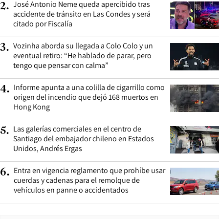
José Antonio Neme queda apercibido tras
2
.
accidente de tránsito en Las Condes y será
citado por Fiscalía
Vozinha aborda su llegada a Colo Colo y un
3
.
eventual retiro: “He hablado de parar, pero
tengo que pensar con calma”
Informe apunta a una colilla de cigarrillo como
4
.
origen del incendio que dejó 168 muertos en
Hong Kong
Las galerías comerciales en el centro de
5
.
Santiago del embajador chileno en Estados
Unidos, Andrés Ergas
Entra en vigencia reglamento que prohíbe usar
6
.
cuerdas y cadenas para el remolque de
vehículos en panne o accidentados