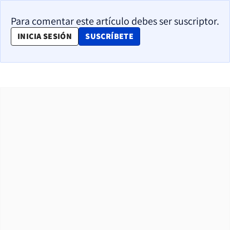
Para comentar este artículo debes ser suscriptor.
OPENS IN NEW WINDOW
INICIA SESIÓN
SUSCRÍBETE