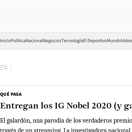
Inicio
Política
Nacional
Negocios
Tecnología
El Deportivo
Mundo
Vide
QUÉ PASA
Entregan los IG Nobel 2020 (y g
El galardón, una parodia de los verdaderos premio
través de un streaming. La investigadora nacional