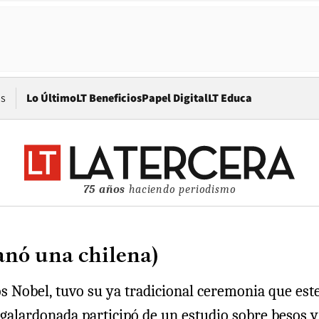
Opens in new window
os
Lo Último
LT Beneficios
Papel Digital
LT Educa
75 años
haciendo periodismo
anó una chilena)
s Nobel, tuvo su ya tradicional ceremonia que este
 galardonada participó de un estudio sobre besos y