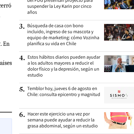
del PDG presentan proyecto para
cerró
suspender la Ley Karin por cinco
años
n
Búsqueda de casa con bono
3
.
incluido, ingreso de su mascota y
equipo de marketing: cómo Vozinha
. En
planifica su vida en Chile
Estos hábitos diarios pueden ayudar
4
.
países
a los adultos mayores a reducir el
dolor físico y la depresión, según un
estudio
Temblor hoy, jueves 6 de agosto en
5
.
Chile: consulta epicentro y magnitud
Hacer este ejercicio una vez por
6
.
semana puede ayudar a reducir la
grasa abdominal, según un estudio