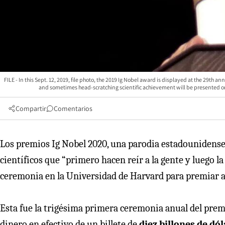
FILE - In this Sept. 12, 2019, file photo, the 2019 Ig Nobel award is displayed at the 29th
and sometimes head-scratching scientific achievement will be presented on
Compartir
Comentarios
Los premios Ig Nobel 2020, una parodia estadounidense 
científicos que “primero hacen reír a la gente y luego l
ceremonia en la Universidad de Harvard para premiar a 
Esta fue la trigésima primera ceremonia anual del pre
dinero en efectivo de un billete de
diez billones de dó