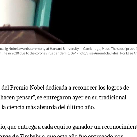
 annual Ig Nobel awards ceremony at Harvard University in Cambridge, Mass. The spoof prizes 
line in 2020 due to the coronavirus pandemic. (AP Photo/Elise Amendola, File)
Elise 
del Premio Nobel dedicada a reconocer los logros de
a hacen pensar”, se entregaron ayer en su tradicional
la ciencia más absurda del último año.
mio, que entrega a cada equipo ganador un reconocimien
lares de
Zimbabue, que este año fue entregado por